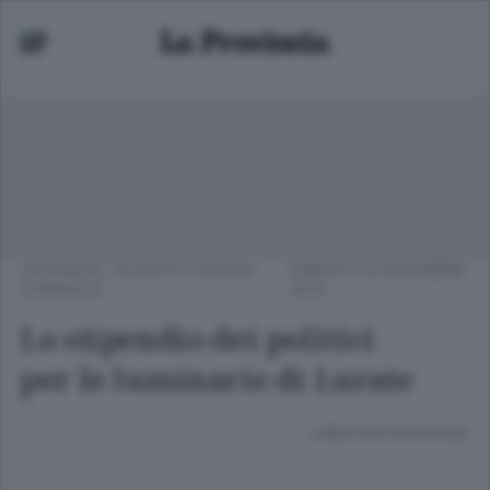
CRONACA
/
OLGIATE E BASSA
SABATO 12 DICEMBRE
COMASCA
2015
Lo stipendio dei politici
per le luminarie di Lurate
Lettura meno di un minuto.