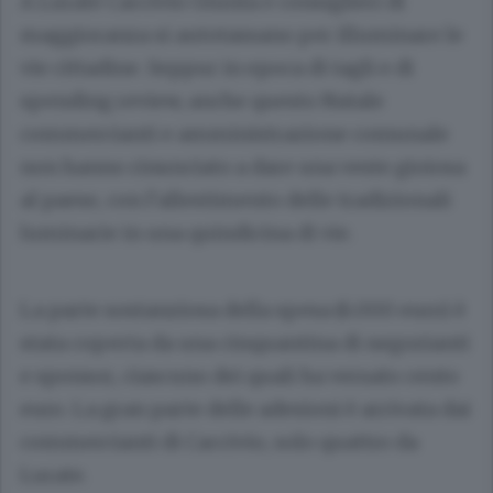
A Lurate Caccivio Giunta e consiglieri di
maggioranza si autotassano per illuminare le
vie cittadine. Seppur in epoca di tagli e di
spending review, anche questo Natale
commercianti e amministrazione comunale
non hanno rinunciato a dare una veste gioiosa
al paese, con l’allestimento delle tradizionali
luminarie in una quindicina di vie.
La parte sostanziosa della spesa (6.000 euro) è
stata coperta da una cinquantina di negozianti
e sponsor, ciascuno dei quali ha versato cento
euro. La gran parte delle adesioni è arrivata dai
commercianti di Caccivio, solo quattro da
Lurate.