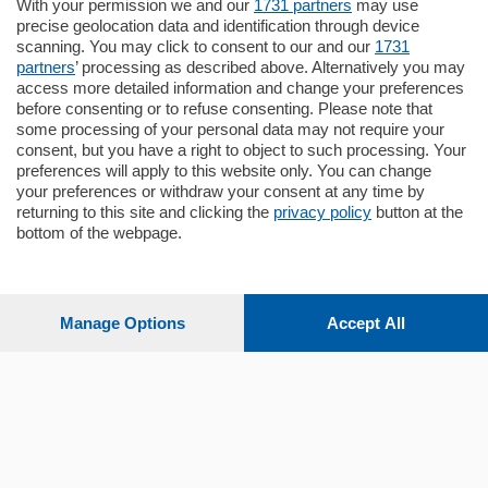
Zona Como Borghi. Nel complesso di
With your permission we and our
1731 partners
may use
nuova costruzione "JIULIUS" in Classe
precise geolocation data and identification through device
Energetica A2 proponiamo ampio
scanning. You may click to consent to our and our
1731
Quadrilocale …
partners
’ processing as described above. Alternatively you may
mq.
145
locali:
4
access more detailed information and change your preferences
before consenting or to refuse consenting. Please note that
some processing of your personal data may not require your
consent, but you have a right to object to such processing. Your
preferences will apply to this website only. You can change
your preferences or withdraw your consent at any time by
returning to this site and clicking the
privacy policy
button at the
bottom of the webpage.
Sezioni
Settimanali
Manage Options
Accept All
Territorio
Sport
Chi Siamo