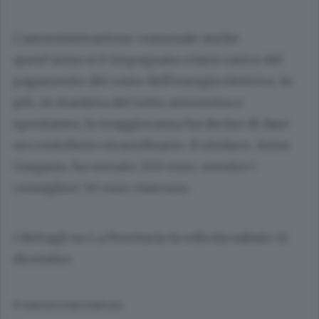
L’amministrazione comunale anche
quest’anno si è impegnata a farsi carico del
pagamento del costo dell’energia elettrica. In
più, in maniera del tutto autonoma e
spontanea, la maggioranza ha deciso di dare
un contributo straordinario. Il sindaco, Anna
Gargano, ha versato 200 euro, mentre i
consiglieri 50 euro ciascuno.
I dettagli su La Provincia in edicola sabato 12
dicembre
© RIPRODUZIONE RISERVATA