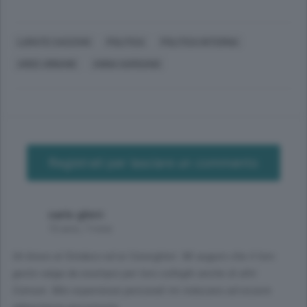
LURATE CACCIVIO
POLITICA
POLITICA INTERNA
AREE URBANE
ANNA GARGANO
Registrati per lasciare un commento
carlo ghirri
10 anni, 7 mesi
Un bravo al Sindaco ed ai Consiglieri. Mi auguro che il loro
gesto valga da esempio per loro colleghi anche di altri
Comuni. Mie esperienze personali mi inducano ad essere