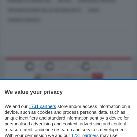
ENERGIE ALTERNATIVE
METEO
EMMANUEL MACRON
ORGANIZZAZIONE DELLE NAZIONI UNITE
ANSA
UNIONE EUROPEA
We value your privacy
We and our
1731 partners
store and/or access information on a
185.000
€
device, such as cookies and process personal data, such as
unique identifiers and standard information sent by a device for
Cernobbio - Como
personalised advertising and content, advertising and content
Appartamento
measurement, audience research and services development.
Situato nella tranquilla frazione di Piazza
With your permission we and our
1731 partners
may use