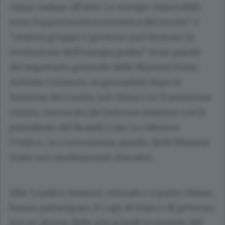
clima vadano all'aria. Le energie rinnovabili
sono l'opportunità economica del secolo" e
"nessun gruppo o governo può fermare la
rivoluzione dell'energia pulita". Sono parole
del segretario generale delle Nazioni Unite,
António Guterres, ai giornalisti dopo la
Sessione dei Leader sul Clima e la Transizione
Giusta, convocata da Guterres insieme con il
presidente del Brasile Lula. Lo riferisce
l'Unfccc, la Convenzione quadro delle Nazioni
Unite sui cambiamenti climatici.
Alla 'Leaders Session', virtuale e a porte chiuse,
hanno partecipato 17 capi di Stato e di governo,
tra cui alcune delle più grandi economie del