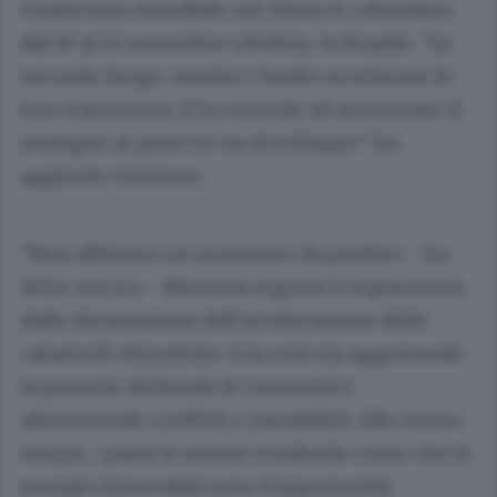
conferenza mondiale sul clima in calendario
dal 10 al 21 novembre a Belem, in Brasile. "In
secondo luogo, mentre i leader accelerano le
loro transizioni, li ho esortati ad aumentare il
sostegno ai paesi in via di sviluppo" ha
aggiunto Guterres.
"Non abbiamo un momento da perdere - ha
detto ancora - Nessuna regione è risparmiata
dalle devastazioni dell'accelerazione delle
catastrofi climatiche. E la crisi sta aggravando
la povertà, sfollando le comunità e
alimentando conflitti e instabilità. Allo stesso
tempo, i paesi si stanno rendendo conto che le
energie rinnovabili sono l'opportunità