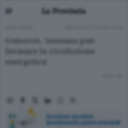
ANSA GREEN
MERCOLEDÌ 23 APRILE 2025
Guterres, 'nessuno può
fermare la rivoluzione
energetica'
Lettura 1 min.
Accedi per ascoltare
gratuitamente questo articolo