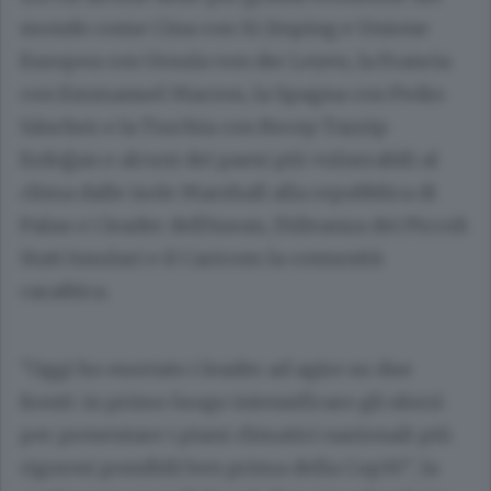
mondo come Cina con Xi Jinping e Unione
Europea con Ursula von der Leyen, la Francia
con Emmanuel Macron, la Spagna con Pedro
Sánchez e la Turchia con Recep Tayyip
Erdoğan e alcuni dei paesi più vulnerabili al
clima dalle isole Marshall alla repubblica di
Palau e i leader dell'Asean, l'Alleanza dei Piccoli
Stati Insulari e il Caricom la comunità
caraibica.
"Oggi ho esortato i leader ad agire su due
fronti: in primo luogo intensificare gli sforzi
per presentare i piani climatici nazionali più
rigorosi possibili ben prima della Cop30", la