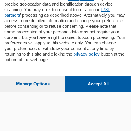
Santo Stefano, in un contesto riservato e a
precise geolocation data and identification through device
pochi minuti …
scanning. You may click to consent to our and our
1731
partners
’ processing as described above. Alternatively you may
mq.
80
access more detailed information and change your preferences
before consenting or to refuse consenting. Please note that
some processing of your personal data may not require your
consent, but you have a right to object to such processing. Your
preferences will apply to this website only. You can change
your preferences or withdraw your consent at any time by
returning to this site and clicking the
privacy policy
button at the
bottom of the webpage.
Sezioni
Settimanali
Manage Options
Accept All
Territorio
Sport
Chi Siamo