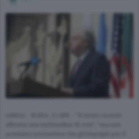
(ANSA) - ROMA, 23 APR - "Il nostro mondo
affronta una moltitudine di crisi", "ma non
possiamo permettere che gli impegni per il