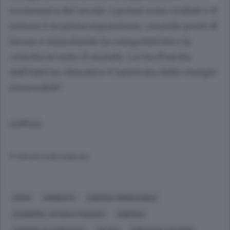
economica del secolo: i prezzi sono crollati e il
settore è in piena espansione, creando posti di
lavoro e stimolando la competitività e la
crescita in tutto il mondo. La via d'uscita
dall'inferno climatico è lastricata dalle energie
rinnovabili".
(ANSA).
© RIPRODUZIONE RISERVATA
ROMA
AMBIENTE
ENERGIA RINNOVABILE
ECONOMIA, AFFARI E FINANZA
ENERGIA