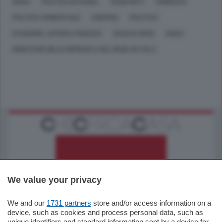
ROMA
POLITICA INTERNA
TRASPORTI
AMBIENTE
POLITICA AMBIENTALE
ENERGIA
POLITICA
ECONOMIA, AFFARI E FINANZA
ADOLFO URSO
ANSA
MINISTERO DELLE IMPRESE E DEL MADE IN ITALY
We value your privacy
795.000
€
We and our
1731 partners
store and/or access information on a
device, such as cookies and process personal data, such as
Como - Como
unique identifiers and standard information sent by a device for