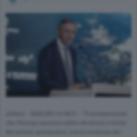
(ANSA) - BERLINO, 03 NOV - "È fondamentale
che l'Europa assuma subito decisioni a tutela
del settore automotive, con la revisione dei