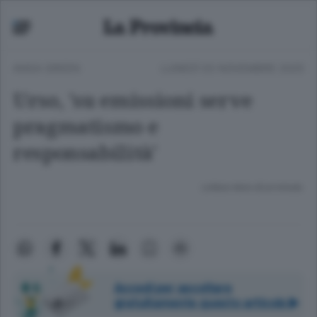
ANSA GREEN
LUNEDÌ 03 NOVEMBRE 2025
Urso, 'su emissioni serve
pragmatismo e
responsabilità'
Lettura meno di un minuto.
Accedi per ascoltare
gratuitamente questo articolo