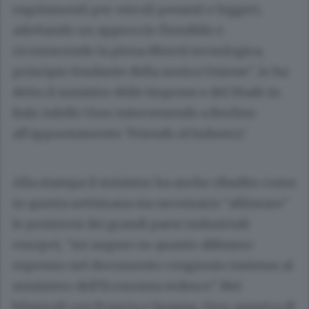
regolamenti per veicoli pesanti e leggeri,
adottando un approccio flessibile e
riconoscendo la piena libertà tecnologica,
principio fondante della nostra Unione", lo ha
detto il ministro delle Imprese e del Made in
Italy Adolfo Urso intervenendo a Berlino
all'appuntamento 'Friends of Industry'.
Alla stampa il ministro ha anche ribadito come
in questa settimana sia necessario "allineare"
le posizioni dei grandi paesi industriali
europei, "mi auguro su quanto abbiamo
espresso nel documento congiunto insieme al
ministero dell'Economia tedesco". Nei
bilaterali con Francia e Spagna, Urso auspica di