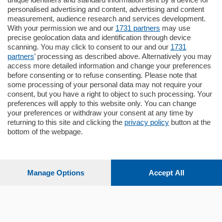
Quadrilocale
personalised advertising and content, advertising and content
Zona Como Borghi. Nel complesso di
measurement, audience research and services development.
nuova costruzione "JIULIUS" in Classe
With your permission we and our
1731 partners
may use
Energetica A2 proponiamo ampio
Quadrilocale …
precise geolocation data and identification through device
scanning. You may click to consent to our and our
1731
mq.
145
locali:
4
partners
’ processing as described above. Alternatively you may
access more detailed information and change your preferences
before consenting or to refuse consenting. Please note that
some processing of your personal data may not require your
consent, but you have a right to object to such processing. Your
preferences will apply to this website only. You can change
your preferences or withdraw your consent at any time by
Sezioni
returning to this site and clicking the
privacy policy
button at the
bottom of the webpage.
Settimanali
Manage Options
Accept All
Territorio
Sport