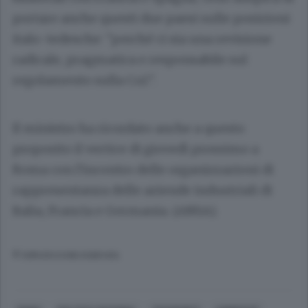
portare anche questi due paesi sulle posizioni
italo-tedesche: "perché ci sia una revisione
radicale, pragmatica e responsabile sul
regolamento sulla Co2".
Il ministro ha ricordato anche a questo
proposito il vertice di giovedì prossimo a
Roma con l'incontro delle organizzazioni di
rappresentanza delle aziende industriali di
Italia, Francia e Germania. (ANSA).
© RIPRODUZIONE RISERVATA