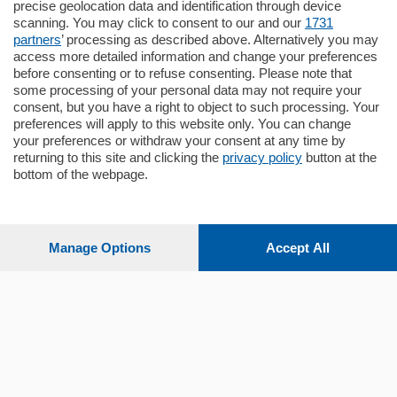
precise geolocation data and identification through device
Energetica A2 proponiamo ampio
scanning. You may click to consent to our and our
1731
Quadrilocale …
partners
’ processing as described above. Alternatively you may
mq.
145
locali:
4
access more detailed information and change your preferences
before consenting or to refuse consenting. Please note that
some processing of your personal data may not require your
consent, but you have a right to object to such processing. Your
preferences will apply to this website only. You can change
your preferences or withdraw your consent at any time by
returning to this site and clicking the
privacy policy
button at the
Sezioni
bottom of the webpage.
Settimanali
Manage Options
Accept All
Territorio
Sport
Chi Siamo