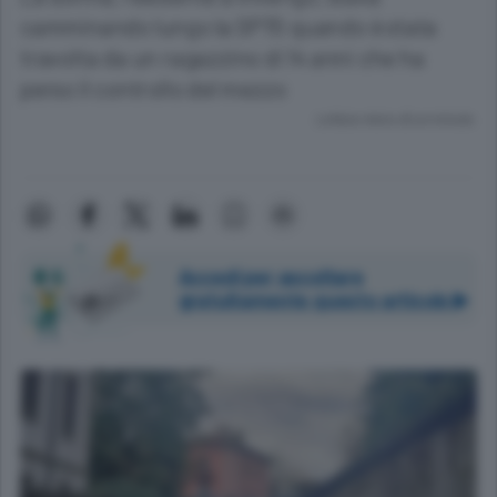
camminando lungo la SP70 quando è stata
travolta da un ragazzino di 14 anni che ha
perso il controllo del mezzo
Lettura meno di un minuto.
Accedi per ascoltare
gratuitamente questo articolo