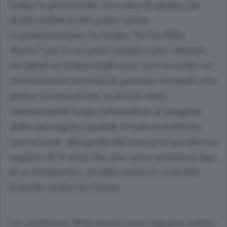
lungo la provinciale, un tratto di strada che
molti residenti del paese hanno
soprannominato da tempo “la Via della
Morte” per la sua pericolosità e per i diversi
incidenti avvenuti negli anni, tra cui anche un
investimento mortale in passato. Secondo una
prima ricostruzione, la donna stava
camminando lungo la banchina al margine
della carreggiata quando è stata travolta da
uno scooter. Alla guida del mezzo si trovava un
ragazzo di 14 anni che, per cause ancora in fase
di accertamento, avrebbe perso il controllo
finendo contro la 47enne.
Le condizioni della donna sono apparse subito