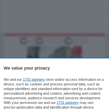
We value your privacy
795.000
€
We and our
1731 partners
store and/or access information on a
device, such as cookies and process personal data, such as
Como - Como
unique identifiers and standard information sent by a device for
Quadrilocale
personalised advertising and content, advertising and content
Zona Como Borghi. Nel complesso di
measurement, audience research and services development.
nuova costruzione "JIULIUS" in Classe
Energetica A2 proponiamo ampio
With your permission we and our
1731 partners
may use
Quadrilocale …
precise geolocation data and identification through device