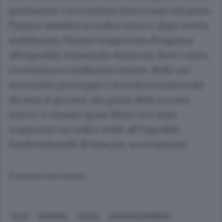
gravissime. I soccorritori intervenuti sul posto
l’hanno assistita in codice rosso e, dopo averla
stabilizzata, l’hanno trasportata d’urgenza
all’ospedale Alessandro Manzoni, dove è stata
ricoverata in condizioni critiche. Nelle ore
successive purtroppo è arrivata la notizia del
decesso.Il giovane alla guida dello scooter,
invece, è rimasto quasi illeso ed è stato
trasportato in codice verde all’Ospedale
Fatebenefratelli di Erba per accertamenti.
© RIPRODUZIONE RISERVATA
ELLO
INVERIGO
LECCO
DISASTRI, INCIDENTI