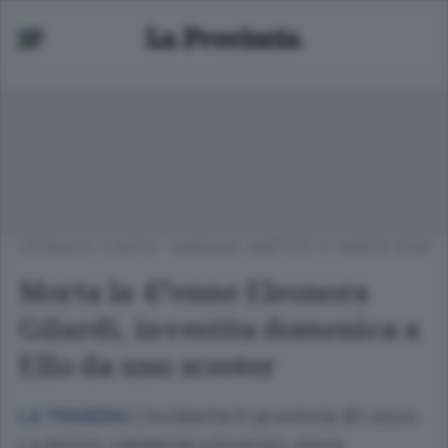
CRONACA
/
CANTÙ - MARIANO
MARTEDÌ 17 MARZO 2026
Morta la 47enne Eleonora
Gilardi, investita domenica a
Ello da uno scooter
L’incidente in provincia di Lecco.
LA TRAGEDIA
La donna, residente a Inverigo, stava