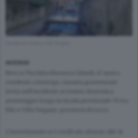
L’incidente tra Ello e Villa Vergano
INVERIGO
Non ce l’ha fatta Eleonora Gilardi, 47 anni e
residente a Inverigo, rimasta gravemente
ferita nell’incidente avvenuto domenica
pomeriggio lungo la strada provinciale 70 tra
Ello e Villa Vergano, provincia di Lecco.
L’investimento si è verificato attorno alle 14