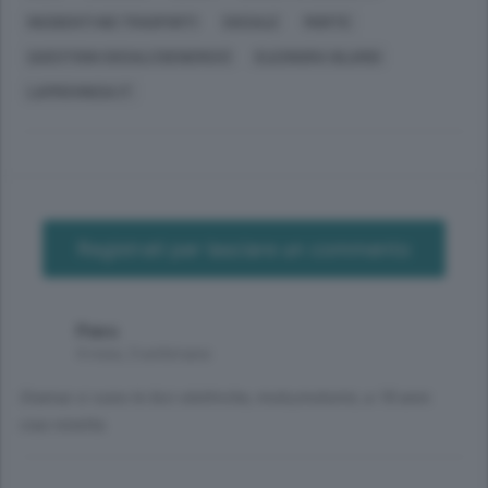
INCIDENTI NEI TRASPORTI
SOCIALE
MORTE
QUESTIONI SOCIALI (GENERICO)
ELEONORA GILARDI
LAPROVINCIA.IT
Registrati per lasciare un commento
Piero
4 mesi, 3 settimane
Oramai ci sono le bici elettriche, moto,motorini, a 18 anni.
ciao ninetta.