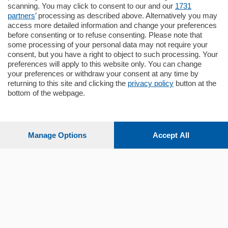
scanning. You may click to consent to our and our
1731
mq.
145
locali:
4
partners
’ processing as described above. Alternatively you may
access more detailed information and change your preferences
before consenting or to refuse consenting. Please note that
some processing of your personal data may not require your
consent, but you have a right to object to such processing. Your
preferences will apply to this website only. You can change
your preferences or withdraw your consent at any time by
Sezioni
returning to this site and clicking the
privacy policy
button at the
bottom of the webpage.
Settimanali
Manage Options
Accept All
Territorio
Sport
Chi Siamo
Servizi