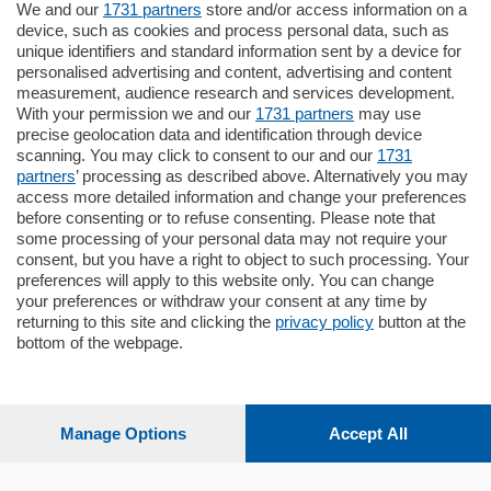
We and our
1731 partners
store and/or access information on a
185.000
€
device, such as cookies and process personal data, such as
unique identifiers and standard information sent by a device for
Cernobbio - Como
personalised advertising and content, advertising and content
Appartamento
measurement, audience research and services development.
Situato nella tranquilla frazione di Piazza
With your permission we and our
1731 partners
may use
Santo Stefano, in un contesto riservato e a
precise geolocation data and identification through device
pochi minuti …
scanning. You may click to consent to our and our
1731
partners
’ processing as described above. Alternatively you may
mq.
80
access more detailed information and change your preferences
before consenting or to refuse consenting. Please note that
some processing of your personal data may not require your
consent, but you have a right to object to such processing. Your
preferences will apply to this website only. You can change
your preferences or withdraw your consent at any time by
returning to this site and clicking the
privacy policy
button at the
bottom of the webpage.
Sezioni
Settimanali
Manage Options
Accept All
Territorio