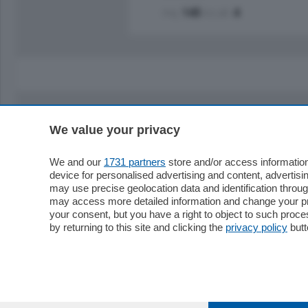
mq.
145
locali:
4
We value your privacy
Sezioni
Territor
Cronaca
Como
We and our
1731 partners
store and/or access information
device for personalised advertising and content, advert
Economia
Cintura
may use precise geolocation data and identification throu
Cultura e Spettacoli
Lago e val
may access more detailed information and change your pre
Sport
Cantù e M
your consent, but you have a right to object to such proc
Editoriali
Erba
by returning to this site and clicking the
privacy policy
butt
Podcast
Olgiate e 
Quatar Pass
Media Inglese
Sport
Storie nella Breva
Dirette C