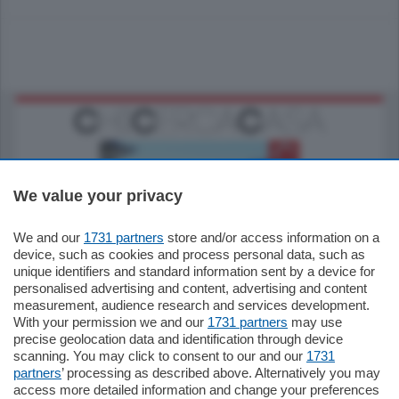
We value your privacy
We and our
1731 partners
store and/or access information on a
770.000
€
device, such as cookies and process personal data, such as
unique identifiers and standard information sent by a device for
Como - Como
personalised advertising and content, advertising and content
Plurilocale
measurement, audience research and services development.
in zona residenziale e tranquilla,
With your permission we and our
1731 partners
may use
proponiamo prestigioso e luminoso
precise geolocation data and identification through device
appartamento all'ultimo piano di uno
scanning. You may click to consent to our and our
1731
stabile signorile …
partners
’ processing as described above. Alternatively you may
mq.
140
locali:
5
access more detailed information and change your preferences