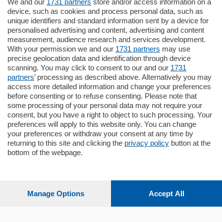
We and our
1731 partners
store and/or access information on a
795.000
€
device, such as cookies and process personal data, such as
unique identifiers and standard information sent by a device for
Como - Como
personalised advertising and content, advertising and content
Quadrilocale
measurement, audience research and services development.
Zona Como Borghi. Nel complesso di
With your permission we and our
1731 partners
may use
nuova costruzione "JIULIUS" in Classe
precise geolocation data and identification through device
Energetica A2 proponiamo ampio
scanning. You may click to consent to our and our
1731
Quadrilocale …
partners
’ processing as described above. Alternatively you may
mq.
145
locali:
4
access more detailed information and change your preferences
before consenting or to refuse consenting. Please note that
some processing of your personal data may not require your
consent, but you have a right to object to such processing. Your
preferences will apply to this website only. You can change
your preferences or withdraw your consent at any time by
returning to this site and clicking the
privacy policy
button at the
bottom of the webpage.
Sezioni
Settimanali
Manage Options
Accept All
Territorio