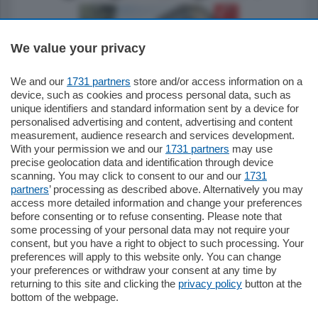
We value your privacy
We and our
1731 partners
store and/or access information on a
795.000
€
device, such as cookies and process personal data, such as
unique identifiers and standard information sent by a device for
Como - Como
personalised advertising and content, advertising and content
Quadrilocale
measurement, audience research and services development.
Zona Como Borghi. Nel complesso di
With your permission we and our
1731 partners
may use
nuova costruzione "JIULIUS" in Classe
precise geolocation data and identification through device
Energetica A2 proponiamo ampio
scanning. You may click to consent to our and our
1731
Quadrilocale …
partners
’ processing as described above. Alternatively you may
mq.
145
locali:
4
access more detailed information and change your preferences
before consenting or to refuse consenting. Please note that
some processing of your personal data may not require your
consent, but you have a right to object to such processing. Your
preferences will apply to this website only. You can change
your preferences or withdraw your consent at any time by
returning to this site and clicking the
privacy policy
button at the
Sezioni
bottom of the webpage.