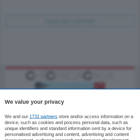
Carica altri commenti
We value your privacy
We and our
1731 partners
store and/or access information on a
770.000
€
device, such as cookies and process personal data, such as
unique identifiers and standard information sent by a device for
Como - Como
personalised advertising and content, advertising and content
Plurilocale