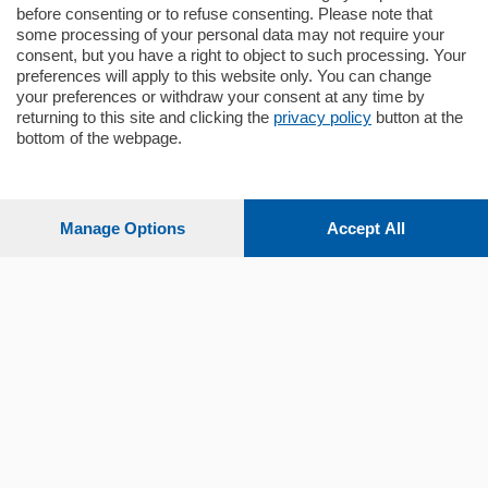
before consenting or to refuse consenting. Please note that
some processing of your personal data may not require your
consent, but you have a right to object to such processing. Your
preferences will apply to this website only. You can change
your preferences or withdraw your consent at any time by
returning to this site and clicking the
privacy policy
button at the
Sezioni
bottom of the webpage.
Settimanali
Manage Options
Accept All
Territorio
Sport
Chi Siamo
Servizi