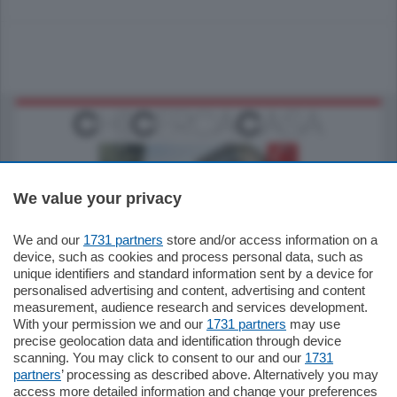
We value your privacy
We and our
1731 partners
store and/or access information on a
795.000
€
device, such as cookies and process personal data, such as
unique identifiers and standard information sent by a device for
Como - Como
personalised advertising and content, advertising and content
Quadrilocale
measurement, audience research and services development.
Zona Como Borghi. Nel complesso di
With your permission we and our
1731 partners
may use
nuova costruzione "JIULIUS" in Classe
precise geolocation data and identification through device
Energetica A2 proponiamo ampio
scanning. You may click to consent to our and our
1731
Quadrilocale …
partners
’ processing as described above. Alternatively you may
mq.
145
locali:
4
access more detailed information and change your preferences