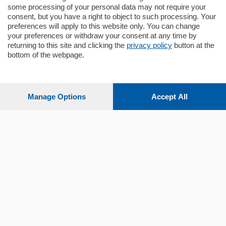
some processing of your personal data may not require your
consent, but you have a right to object to such processing. Your
preferences will apply to this website only. You can change
your preferences or withdraw your consent at any time by
returning to this site and clicking the
privacy policy
button at the
bottom of the webpage.
Sezioni
Settimanali
Manage Options
Accept All
Territorio
Sport
Chi Siamo
Servizi