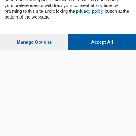
your preferences or withdraw your consent at any time by
returning to this site and clicking the
privacy policy
button at the
bottom of the webpage.
Sezioni
Settimanali
Manage Options
Accept All
Territorio
Sport
Chi Siamo
Servizi