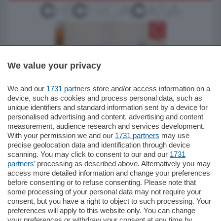
We value your privacy
185.000
€
We and our
1731 partners
store and/or access information on a
device, such as cookies and process personal data, such as
Cernobbio - Como
unique identifiers and standard information sent by a device for
Appartamento
personalised advertising and content, advertising and content
Situato nella tranquilla frazione di Piazza
measurement, audience research and services development.
Santo Stefano, in un contesto riservato e a
With your permission we and our
1731 partners
may use
pochi minuti …
precise geolocation data and identification through device
scanning. You may click to consent to our and our
1731
mq.
80
partners
’ processing as described above. Alternatively you may
access more detailed information and change your preferences
before consenting or to refuse consenting. Please note that
some processing of your personal data may not require your
consent, but you have a right to object to such processing. Your
preferences will apply to this website only. You can change
your preferences or withdraw your consent at any time by