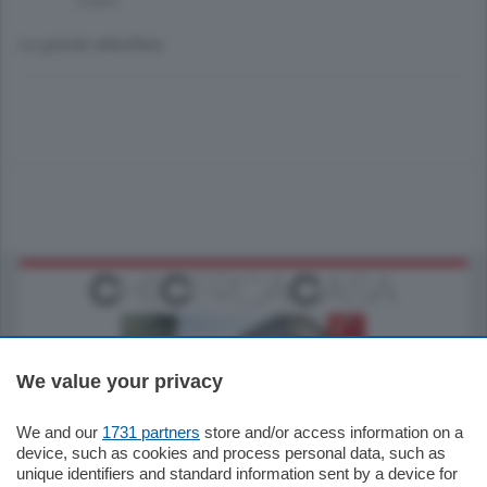
3 anni
La grande abbuffata
We value your privacy
We and our
1731 partners
store and/or access information on a
795.000
€
device, such as cookies and process personal data, such as
unique identifiers and standard information sent by a device for