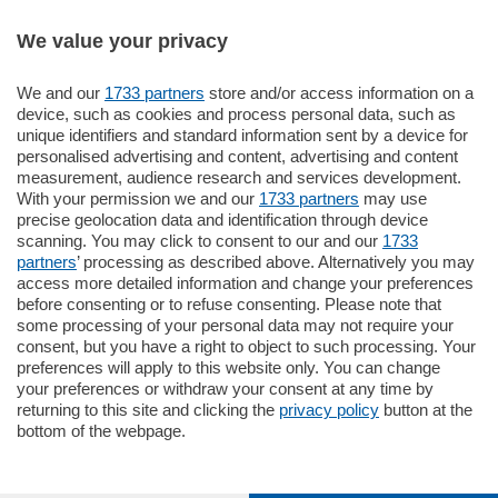
We value your privacy
We and our
1733 partners
store and/or access information on a
185.000
€
device, such as cookies and process personal data, such as
unique identifiers and standard information sent by a device for
Cernobbio - Como
personalised advertising and content, advertising and content
Appartamento
measurement, audience research and services development.
Situato nella tranquilla frazione di Piazza
With your permission we and our
1733 partners
may use
Santo Stefano, in un contesto riservato e a
precise geolocation data and identification through device
pochi minuti …
scanning. You may click to consent to our and our
1733
partners
’ processing as described above. Alternatively you may
mq.
80
access more detailed information and change your preferences
before consenting or to refuse consenting. Please note that
some processing of your personal data may not require your
consent, but you have a right to object to such processing. Your
preferences will apply to this website only. You can change
your preferences or withdraw your consent at any time by
returning to this site and clicking the
privacy policy
button at the
bottom of the webpage.
Sezioni
Settimanali