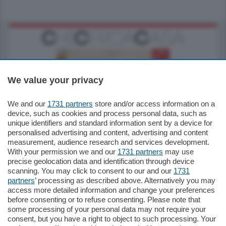
We value your privacy
We and our
1731 partners
store and/or access information on a
185.000
€
device, such as cookies and process personal data, such as
unique identifiers and standard information sent by a device for
Cernobbio - Como
personalised advertising and content, advertising and content
Appartamento
measurement, audience research and services development.
Situato nella tranquilla frazione di Piazza
With your permission we and our
1731 partners
may use
Santo Stefano, in un contesto riservato e a
precise geolocation data and identification through device
pochi minuti …
scanning. You may click to consent to our and our
1731
partners
’ processing as described above. Alternatively you may
mq.
80
access more detailed information and change your preferences
before consenting or to refuse consenting. Please note that
some processing of your personal data may not require your
consent, but you have a right to object to such processing. Your