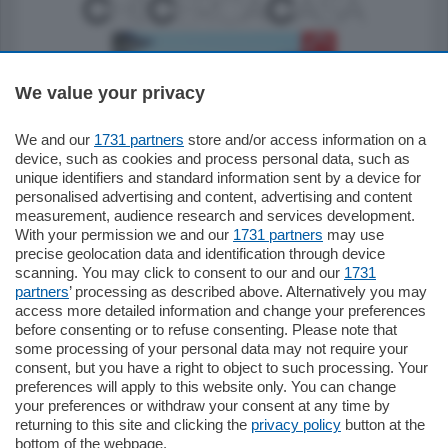
We value your privacy
We and our
1731 partners
store and/or access information on a
770.000
€
device, such as cookies and process personal data, such as
unique identifiers and standard information sent by a device for
Como - Como
personalised advertising and content, advertising and content
Plurilocale
measurement, audience research and services development.
in zona residenziale e tranquilla,
With your permission we and our
1731 partners
may use
proponiamo prestigioso e luminoso
precise geolocation data and identification through device
appartamento all'ultimo piano di uno
scanning. You may click to consent to our and our
1731
stabile signorile …
partners
’ processing as described above. Alternatively you may
mq.
140
locali:
5
access more detailed information and change your preferences
before consenting or to refuse consenting. Please note that
some processing of your personal data may not require your
consent, but you have a right to object to such processing. Your
preferences will apply to this website only. You can change
your preferences or withdraw your consent at any time by
returning to this site and clicking the
privacy policy
button at the
bottom of the webpage.
Sezioni