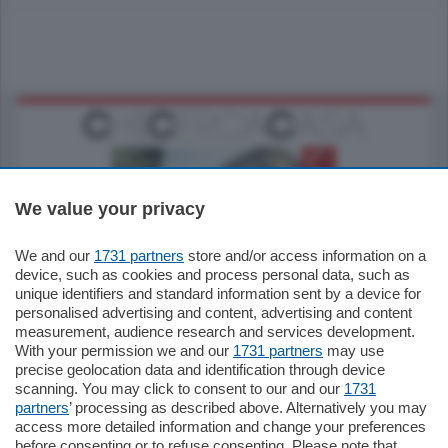
We value your privacy
We and our
1731 partners
store and/or access information on a
795.000
€
device, such as cookies and process personal data, such as
unique identifiers and standard information sent by a device for
Como - Como
personalised advertising and content, advertising and content
Quadrilocale
measurement, audience research and services development.
Zona Como Borghi. Nel complesso di
With your permission we and our
1731 partners
may use
nuova costruzione "JIULIUS" in Classe
precise geolocation data and identification through device
Energetica A2 proponiamo ampio
scanning. You may click to consent to our and our
1731
Quadrilocale …
partners
’ processing as described above. Alternatively you may
mq.
145
locali:
4
access more detailed information and change your preferences
before consenting or to refuse consenting. Please note that