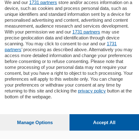
We and our
1731 partners
store and/or access information on a
795.000
€
device, such as cookies and process personal data, such as
unique identifiers and standard information sent by a device for
Como - Como
personalised advertising and content, advertising and content
Quadrilocale
measurement, audience research and services development.
Zona Como Borghi. Nel complesso di
With your permission we and our
1731 partners
may use
nuova costruzione "JIULIUS" in Classe
precise geolocation data and identification through device
Energetica A2 proponiamo ampio
scanning. You may click to consent to our and our
1731
Quadrilocale …
partners
’ processing as described above. Alternatively you may
mq.
145
locali:
4
access more detailed information and change your preferences
before consenting or to refuse consenting. Please note that
some processing of your personal data may not require your
consent, but you have a right to object to such processing. Your
preferences will apply to this website only. You can change
your preferences or withdraw your consent at any time by
returning to this site and clicking the
privacy policy
button at the
Sezioni
bottom of the webpage.
Settimanali
Manage Options
Accept All
Territorio