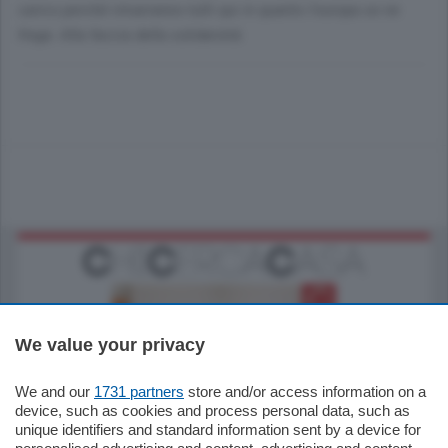
carico perché rimarranno tutti qui in quanto l'europa se ne
frega. Alla faccia della solidarietá.
We value your privacy
We and our
1731 partners
store and/or access information on a
185.000
€
device, such as cookies and process personal data, such as
unique identifiers and standard information sent by a device for
Cernobbio - Como