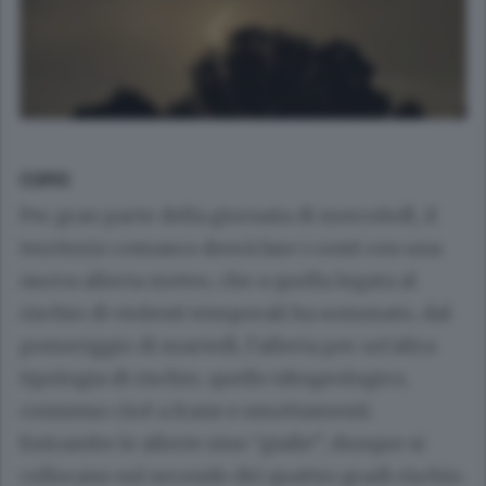
COMO
Per gran parte della giornata di mercoledì, il
territorio comasco dovrà fare i conti con una
nuova allerta meteo, che a quella legata al
rischio di violenti temporali ha sommato, dal
pomeriggio di martedì, l’allerta per un’altra
tipologia di rischio, quello idrogeologico,
connesso cioè a frane e smottamenti.
Entrambe le allerte sino “gialle”, dunque si
collocano sul secondo dei quattro gradi rischio.