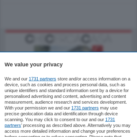
We value your privacy
We and our
1731 partners
store and/or access information on a
795.000
€
device, such as cookies and process personal data, such as
unique identifiers and standard information sent by a device for
Como - Como
personalised advertising and content, advertising and content
Quadrilocale
measurement, audience research and services development.
Zona Como Borghi. Nel complesso di
With your permission we and our
1731 partners
may use
nuova costruzione "JIULIUS" in Classe
precise geolocation data and identification through device
Energetica A2 proponiamo ampio
scanning. You may click to consent to our and our
1731
Quadrilocale …
partners
’ processing as described above. Alternatively you may
mq.
145
locali:
4
access more detailed information and change your preferences
before consenting or to refuse consenting. Please note that