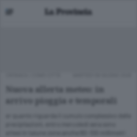
CRONACA
/
COMO CITTÀ
MARTEDÌ 09 GIUGNO 2026
Nuova allerta meteo: in
arrivo pioggia e temporali
er quanto riguarda il cumulo complessivo delle
precipitazioni, entro mercoledì sera sono
attesi in talune zone anche 80-100 millimetri