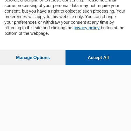
some processing of your personal data may not require your
consent, but you have a right to object to such processing. Your
preferences will apply to this website only. You can change
your preferences or withdraw your consent at any time by
returning to this site and clicking the
privacy policy
button at the
bottom of the webpage.
Sezioni
Settimanali
Manage Options
Accept All
Territorio
Sport
Chi Siamo
Servizi