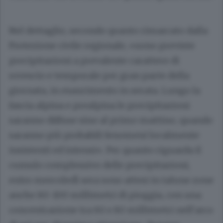
Nel dettaglio, secondo quanto rimarcato dalla
Protezione civile regionale, «sono previste
precipitazioni a prevalente carattere di
rovescio e temporale per gran parte della
giornata, in esaurimento in serata. Lungo la
fascia alpina e prealpina le precipitazioni
saranno diffuse sino al primo mattino, quando
saranno più probabili fenomeni localmente
insistenti ed intensi». Per quanto riguarda il
cumulo complessivo delle precipitazioni,
entro mercoledì sera sono attesi in talune zone
anche 80-100 millimetri di pioggia, con una
concentrazione tra 60 e 80 millimetri nell’arco