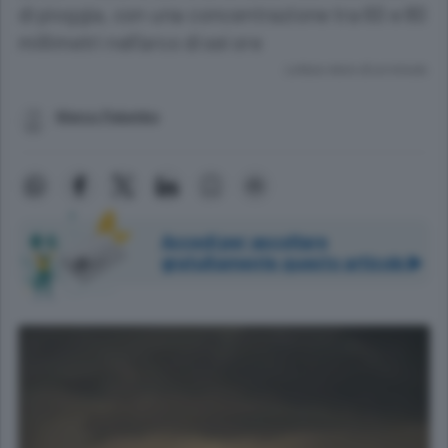
di pioggia, con una concentrazione tra 60 e 80
millimetri nell’arco di sei ore
Lettura meno di un minuto.
Marco Palumbo
Accedi per ascoltare
gratuitamente questo articolo