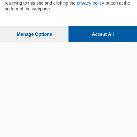
returning to this site and clicking the
privacy policy
button at the
Sezioni
bottom of the webpage.
Settimanali
Manage Options
Accept All
Territorio
Sport
Chi Siamo
Servizi
© COPYRIGHT 2026 - La Provincia di Como S.r.l. P. IVA