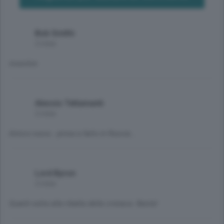
Bob Smithi
2 mesi
investire
Alessio Tettamanti
2 mesi
Amico russo...prova a farlo in Russia...
Lord Byron
2 mesi
Quanti extra alla ribalta della cronaca. Basta!