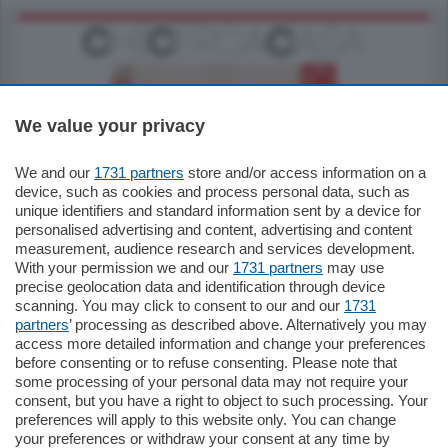
We value your privacy
We and our
1731 partners
store and/or access information on a
185.000
€
device, such as cookies and process personal data, such as
unique identifiers and standard information sent by a device for
Cernobbio - Como
personalised advertising and content, advertising and content
Appartamento
measurement, audience research and services development.
Situato nella tranquilla frazione di Piazza
With your permission we and our
1731 partners
may use
Santo Stefano, in un contesto riservato e a
precise geolocation data and identification through device
pochi minuti …
scanning. You may click to consent to our and our
1731
partners
’ processing as described above. Alternatively you may
mq.
80
access more detailed information and change your preferences
before consenting or to refuse consenting. Please note that
some processing of your personal data may not require your
consent, but you have a right to object to such processing. Your
preferences will apply to this website only. You can change
your preferences or withdraw your consent at any time by