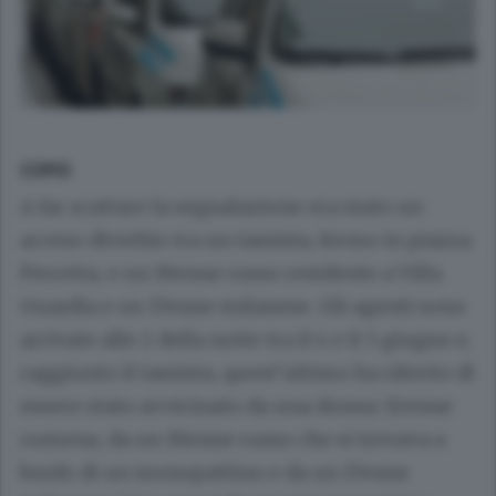
COMO
A far scattare la segnalazione era stato un
acceso diverbio tra un tassista, fermo in piazza
Perretta, e un 19enne russo residente a Villa
Guardia e un 17enne milanese. Gli agenti sono
arrivate alle 2 della notte tra il 4 e il 5 giugno e,
raggiunto il tassista, quest’ultimo ha riferito di
essere stato avvicinato da una donna 32enne
rumena, da un 19enne russo che si trovava a
bordo di un monopattino e da un 17enne