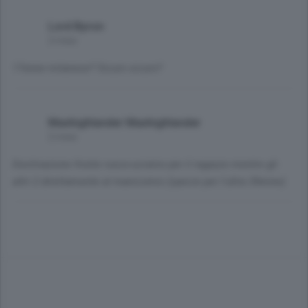
Lord Byron
2 mesi
17enne milanese? Sicuro sicuro?
Maxhighlander Maxhighlander
2 mesi
Destinazione fronte russo-ucraino per il ragazzo mentre gli
altri 2 direttamente al manicomio (specie per l'ultra 30enne)