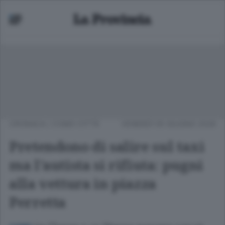
CRONACA
/
COMO CITTÀ
VENERDÌ 05 GIUGNO 2026
Pretendono di salire sul taxi
ma l’autista si rifiuta: pugni
alla vettura in piazza
Perretta