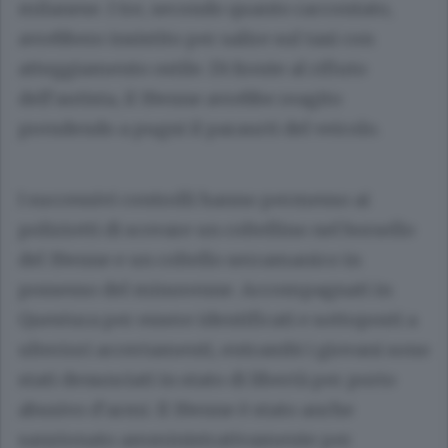
milanese. I tre, secondo quanto raccontato,
avrebbero insistito per salire sul taxi con
atteggiamento ostile. Di fronte al rifiuto
dell’autista, il 19enne avrebbe reagito
prendendo a pugni il paraurti del veicolo.
I successivi controlli hanno permesso ai
poliziotti di scovare un coltellino nel borsello
del 19enne e un coltello serramanico in
possesso del minorenne. Accompagnati in
Questura per essere identificati e sottoposti a
ulteriori accertamenti, entrambi i giovani sono
stati denunciati in stato di libertà per porto
abusivo d’armi. Il 19enne è stato anche
sanzionato amministrativamente per