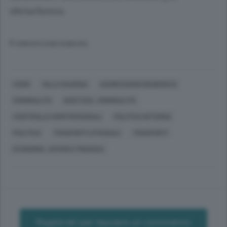
ubriachezza.
© RIPRODUZIONE RISERVATA
COMO
VILLA GUARDIA
AGGRESSIONI (GENERICO)
CRIMINALITÀ
GIUSTIZIA, CRIMINALITÀ
CONTROLLO ARMI PERSONALI
POLITICA INTERNA
POLITICA
TRASPORTI STRADALI
TRASPORTI
ECONOMIA, AFFARI E FINANZA
Registrati per lasciare un commento