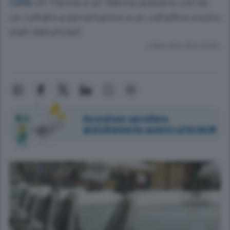
Un 17enne e un 19enne avevano con sè
COMO
un coltello a serramanico e un coltellino e sono
stati denunciati
Lettura meno di un minuto.
Accedi per ascoltare
gratuitamente questo articolo