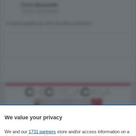
Paolo Bianchetti
2 mesi, 3 settimane
vi hanno pagato per fare da ufficio stampa?
We value your privacy
We and our
1731 partners
store and/or access information on a