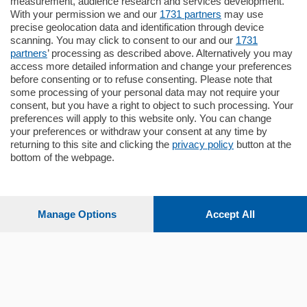
measurement, audience research and services development.
in zona residenziale e tranquilla,
With your permission we and our
1731 partners
may use
proponiamo prestigioso e luminoso
precise geolocation data and identification through device
appartamento all'ultimo piano di uno
scanning. You may click to consent to our and our
1731
stabile signorile …
partners
’ processing as described above. Alternatively you may
mq.
140
locali:
5
access more detailed information and change your preferences
before consenting or to refuse consenting. Please note that
some processing of your personal data may not require your
consent, but you have a right to object to such processing. Your
preferences will apply to this website only. You can change
your preferences or withdraw your consent at any time by
returning to this site and clicking the
privacy policy
button at the
Sezioni
bottom of the webpage.
Settimanali
Manage Options
Accept All
Territorio
Sport