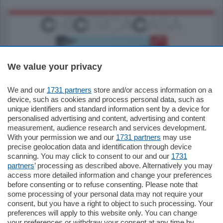
We value your privacy
We and our
1731 partners
store and/or access information on a
770.000
€
device, such as cookies and process personal data, such as
unique identifiers and standard information sent by a device for
Como - Como
personalised advertising and content, advertising and content
Plurilocale
measurement, audience research and services development.
in zona residenziale e tranquilla,
With your permission we and our
1731 partners
may use
proponiamo prestigioso e luminoso
precise geolocation data and identification through device
appartamento all'ultimo piano di uno
scanning. You may click to consent to our and our
1731
stabile signorile …
partners
’ processing as described above. Alternatively you may
mq.
140
locali:
5
access more detailed information and change your preferences
before consenting or to refuse consenting. Please note that
some processing of your personal data may not require your
consent, but you have a right to object to such processing. Your
preferences will apply to this website only. You can change
your preferences or withdraw your consent at any time by