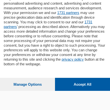
Como - Como
personalised advertising and content, advertising and content
Plurilocale
measurement, audience research and services development.
in zona residenziale e tranquilla,
With your permission we and our
1731 partners
may use
proponiamo prestigioso e luminoso
precise geolocation data and identification through device
appartamento all'ultimo piano di uno
scanning. You may click to consent to our and our
1731
stabile signorile …
partners
’ processing as described above. Alternatively you may
mq.
140
locali:
5
access more detailed information and change your preferences
before consenting or to refuse consenting. Please note that
some processing of your personal data may not require your
consent, but you have a right to object to such processing. Your
preferences will apply to this website only. You can change
your preferences or withdraw your consent at any time by
returning to this site and clicking the
privacy policy
button at the
bottom of the webpage.
Sezioni
Settimanali
Manage Options
Accept All
Territorio
Sport