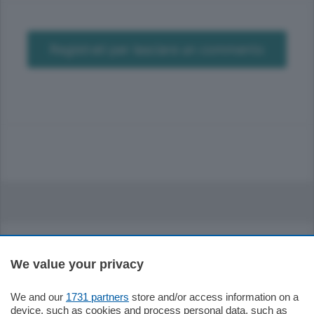
Registrati per lasciare un commento
We value your privacy
Sezioni
We and our
1731 partners
store and/or access information on a
device, such as cookies and process personal data, such as