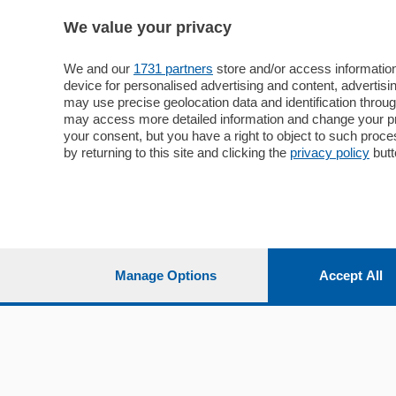
We value your privacy
Sezioni
Territor
Cronaca
Como
We and our
1731 partners
store and/or access information
device for personalised advertising and content, advert
Economia
Cintura
may use precise geolocation data and identification throu
Cultura e Spettacoli
Lago e val
may access more detailed information and change your pre
Sport
Cantù e M
your consent, but you have a right to object to such proc
Editoriali
Erba
by returning to this site and clicking the
privacy policy
butt
Podcast
Olgiate e 
Quatar Pass
Media Inglese
Sport
Storie nella Breva
Dirette C
Focus
Classifica
Manage Options
Accept All
Up
Notizie C
Dossier
Classifica
Classifica
Settimanali
Classifich
L'Ordine