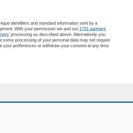
Servizi
Necrologie
que identifiers and standard information sent by a
lopment. With your permission we and our
1731 partners
Pubblicità
tners
’ processing as described above. Alternatively you
Concorsi
at some processing of your personal data may not require
Abbonamenti
nge your preferences or withdraw your consent at any time
Più letti
Le aziende comunicano
Speciali
Cinema
ChiCercaCasa
Archivio
Meteo
Skill Alexa
Elezioni 2024