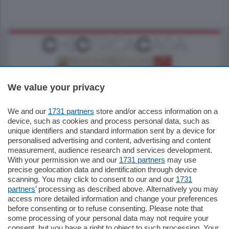
We value your privacy
We and our
1731 partners
store and/or access information on a
185.000
€
device, such as cookies and process personal data, such as
unique identifiers and standard information sent by a device for
Cernobbio - Como
personalised advertising and content, advertising and content
Appartamento
measurement, audience research and services development.
Situato nella tranquilla frazione di Piazza
With your permission we and our
1731 partners
may use
Santo Stefano, in un contesto riservato e a
precise geolocation data and identification through device
pochi minuti …
scanning. You may click to consent to our and our
1731
partners
’ processing as described above. Alternatively you may
mq.
80
access more detailed information and change your preferences
before consenting or to refuse consenting. Please note that
some processing of your personal data may not require your
consent, but you have a right to object to such processing. Your