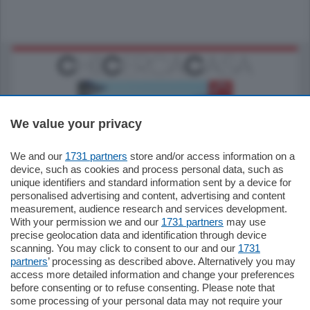
We value your privacy
We and our
1731 partners
store and/or access information on a
770.000
€
device, such as cookies and process personal data, such as
unique identifiers and standard information sent by a device for
Como - Como
personalised advertising and content, advertising and content
Plurilocale
measurement, audience research and services development.
in zona residenziale e tranquilla,
With your permission we and our
1731 partners
may use
proponiamo prestigioso e luminoso
precise geolocation data and identification through device
appartamento all'ultimo piano di uno
scanning. You may click to consent to our and our
1731
stabile signorile …
partners
’ processing as described above. Alternatively you may
mq.
140
locali:
5
access more detailed information and change your preferences
before consenting or to refuse consenting. Please note that
some processing of your personal data may not require your