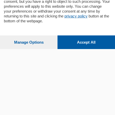
consent, but you have a right to object to such processing. Your
preferences will apply to this website only. You can change
your preferences or withdraw your consent at any time by
returning to this site and clicking the
privacy policy
button at the
Sezioni
bottom of the webpage.
Settimanali
Manage Options
Accept All
Territorio
Sport
Chi Siamo
Servizi