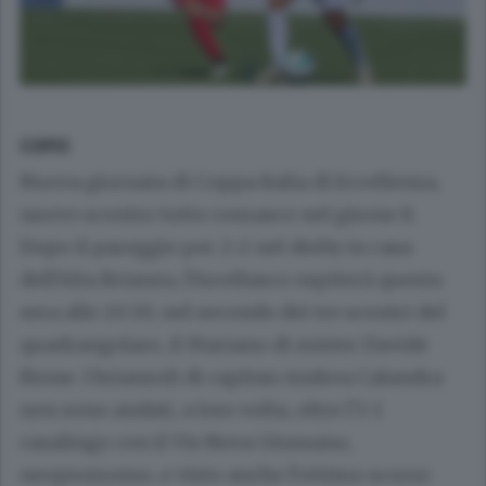
COMO
Nuova giornata di Coppa Italia di Eccellenza,
nuovo scontro tutto comasco nel girone 8.
Dopo il pareggio per 2-2 nel derby in casa
dell’Alta Brianza, l’Arcellasco ospiterà questa
sera alle 20.30, nel secondo dei tre scontri del
quadrangolare, il Mariano di mister Davide
Rione. I brianzoli di capitan Andrea Calandra
non sono andati, a loro volta, oltre l’1-1
casalingo con il Vis Nova Giussano,
neopromosso, e visto anche l’ottimo scorso