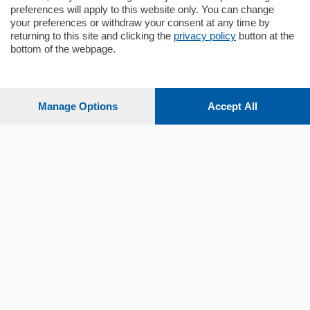
preferences will apply to this website only. You can change
your preferences or withdraw your consent at any time by
returning to this site and clicking the
privacy policy
button at the
Sezioni
bottom of the webpage.
Settimanali
Manage Options
Accept All
Territorio
Sport
Chi Siamo
Servizi