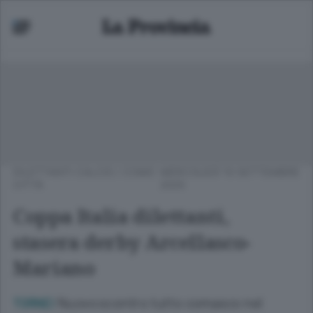
DILETTANTI CALCIO
/
COMO
MERCOLEDÌ 10 SETTEMBRE
CITTÀ
2025
Coppa Italia dilettanti,
stasera derby Arcellasco-
Mariano
Nuovo scontro tutto comasco nel
TORNEI