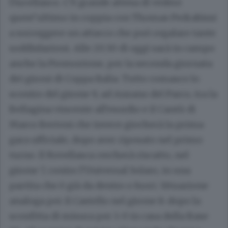
l’Arcellasco. C’è grande attesa di vedere
quest’ultimo in coppia con Thomas Pedrabissi
a sorreggere un attacco che può regalare tante
soddisfazioni. Alle 20.30 di oggi sarà in campo
anche la Promozione, per la seconda giornata
dei gironi di Coppa Italia. Tutto comasco lo
scontro del girone 9, ad Anzano del Parco, tra la
Bellagina vincente all’esordio e il Cantù di
Marco Bertoni che invece giocherà la prima
gara ufficiale, dopo aver riposato nel primo
turno. Il Rovellasca cercherà riscatto, nel
girone 7, contro l’Universal Solaro, in una
partita che è già da dentro o fuori. Situazione
analoga per il Castello nel girone 8: dopo la
sconfitta di misura per 1-0 in casa della Base