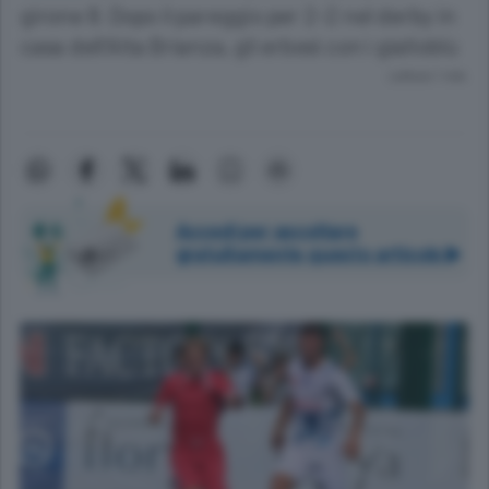
girone 8. Dopo il pareggio per 2-2 nel derby in
casa dell’Alta Brianza, gli erbesi con i gialloblù
Lettura 1 min.
Accedi per ascoltare
gratuitamente questo articolo