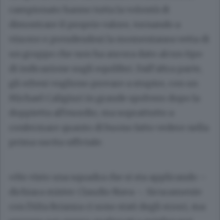
campionato hanno tutta la volontà di
dimostrare il proprio valore, tornando a
vincere e prendendosi la momentanea vetta di
un gruppo che non ha ancora dato alcun tipo
di indicazione sugli equilibri. Dall’altra parte,
gli erbesi vogliono provare a stupire, con un
Michael Caligiuri in grande spolvero dopo la
doppietta all’esordio, ma soprattutto a
confermare quanto di buono fatto vedere nella
prima uscita ufficiale.
«Ho visto una squadra che si sta applicando –
dichiara mister Claudio Nava –. Sicuramente
con l’Alta Brianza ci sono stati degli errori, ma