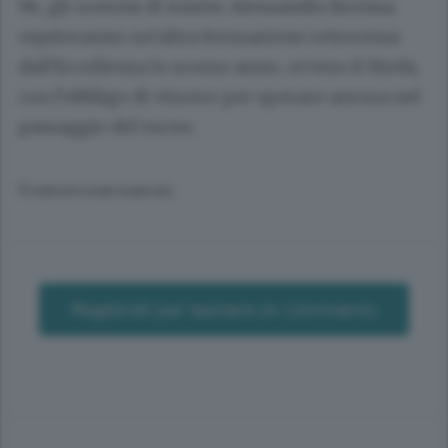
96, gli uomini di mister Alessandro Brenna
ospiteranno un’altra formazione retrocessa
dall’Eccellenza lo scorso anno, ovvero il Meda,
con l’obbligo di vincere per sperare ancora nel
passaggio del turno.
© RIPRODUZIONE RISERVATA
Registrati per lasciare un commento