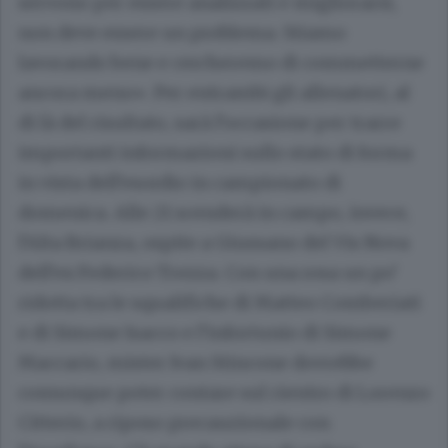
servono per essere analizzati e migliorarsi,
non deve essere un problema. Stiamo
lavorando bene e cercheremo di commetterne
ancora meno». Per entrambi gli allenatori, al
di là del risultato, sarà l’occasione per trarre
importanti informazioni sullo stato di forma
in vista dell’esordio in campionato di
domenica. Alle 21 scenderà in campo, invece,
l’Alta Brianza, ospite a Giussano del Vis Nova
dell’ex Federico Trezza. Con una rosa un po’
ridotta tra le squalifiche di Matteo Comberiati
e di Simone Isacco e l’infortunio di Simone
Maccario, mister Ivan Stincone dovrebbe
comunque poter contare sul rientro di Lorenzo
Citterio, a riposo precauzionale con