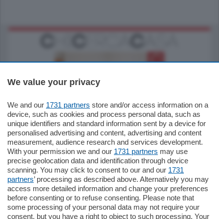
We value your privacy
We and our
1731 partners
store and/or access information on a
185.000
€
device, such as cookies and process personal data, such as
unique identifiers and standard information sent by a device for
Cernobbio - Como
personalised advertising and content, advertising and content
Appartamento
measurement, audience research and services development.
Situato nella tranquilla frazione di Piazza
With your permission we and our
1731 partners
may use
Santo Stefano, in un contesto riservato e a
precise geolocation data and identification through device
pochi minuti …
scanning. You may click to consent to our and our
1731
partners
’ processing as described above. Alternatively you may
mq.
80
access more detailed information and change your preferences
before consenting or to refuse consenting. Please note that
some processing of your personal data may not require your
consent, but you have a right to object to such processing. Your