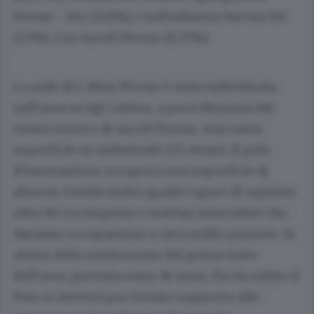
Monte - Ets (3,01%), Confindustria Servizi Srl
(1,5%), Cna Ascoli Piceno (0,75%).
La sede di C.Next Piceno è stata individuata
nell’area ex Sgl Carbon, a poca distanza dal
centro storico di Ascoli Piceno, una vasta
superficie ex industriale (25 ettari). Il polo
d’innovazione occuperà una superficie di
almeno 15mila metri quadri capaci di ospitare
oltre 80 tra imprese e startup innovative che
daranno occupazione a circa mille persone. In
attesa della restituzione del primo lotto
dell’area, prevista entro 18 mesi, fin da subito il
Polo si attiverà per fornire supporto alle