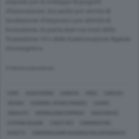
imprese per lo sviluppo di progetti
d’innovazione, ma anche per servizi di
incubazione d’impresa e per attività di
formazione, in particolare sui temi della
Transizione 5.0 e delle trasformazioni digitale
ed energetica.
© RIPRODUZIONE RISERVATA
COMO
ASCOLI PICENO
CASERTA
IVREA
LOMAZZO
NOVARA
ECONOMIA, AFFARI E FINANZA
LAVORO
SINDACATI
INFORMAZIONE D'IMPRESA
NUOVI SERVIZI
STEFANO SOLIANO
C.NEXT SPA
CONFINDUSTRIA
OLIVETTI
CONFEDERAZIONE NAZIONALE DELL'ARTIGIANATO