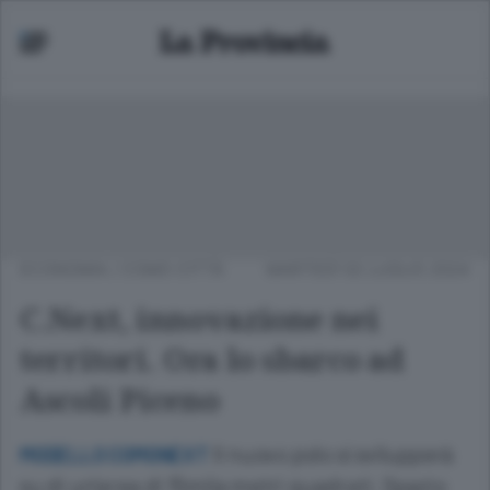
ECONOMIA
/
COMO CITTÀ
MARTEDÌ 02 LUGLIO 2024
C.Next, innovazione nei
territori. Ora lo sbarco ad
Ascoli Piceno
Il nuovo polo si svilupperà
MODELLO COMONEXT
su di un’area di 15mila metri quadrati. Spazio