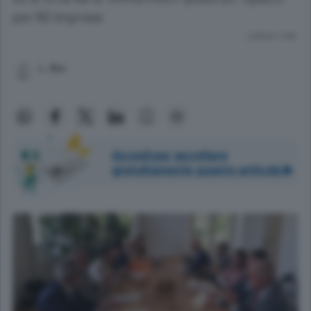
per 80 imprese
Lettura 1 min.
L. Bor.
Accedi per ascoltare
gratuitamente questo articolo