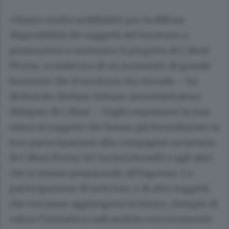
«Siamo molto soddisfatti per la diffusa
disponibilità dei soggetti del territorio a
promuovere e sostenere il progetto di C.Next
Piceno, a conferma di un momento di grande
fermento che il territorio sta vivendo – ha
dichiarato Stefano Soliano amministratore
delegato di C.Next – Voglio esprimere la mia
stima ai soggetti che hanno già formalizzato la
loro partecipazione alla compagine societaria
di C.Next Piceno Srl Società Benefit e agli altri
che si stanno preparando all’ingresso. La
partecipazione di tutti loro, e di altri soggetti
che vorranno aggiungersi in futuro, riempie di
valore l’iniziativa radicandola concretamente