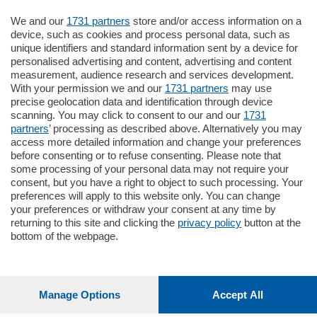
We and our
1731 partners
store and/or access information on a
185.000
€
device, such as cookies and process personal data, such as
unique identifiers and standard information sent by a device for
Cernobbio - Como
personalised advertising and content, advertising and content
Appartamento
measurement, audience research and services development.
Situato nella tranquilla frazione di Piazza
With your permission we and our
1731 partners
may use
Santo Stefano, in un contesto riservato e a
precise geolocation data and identification through device
pochi minuti …
scanning. You may click to consent to our and our
1731
partners
’ processing as described above. Alternatively you may
mq.
80
access more detailed information and change your preferences
before consenting or to refuse consenting. Please note that
some processing of your personal data may not require your
consent, but you have a right to object to such processing. Your
preferences will apply to this website only. You can change
your preferences or withdraw your consent at any time by
returning to this site and clicking the
privacy policy
button at the
Sezioni
bottom of the webpage.
Settimanali
Manage Options
Accept All