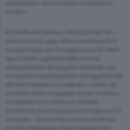
nel territorio, nel suo tessuto economico e
sociale».
Il modello del sistema C.Next prevede che i
poli territoriali siano delle Società Benefit le
cui quote siano per la maggioranza di C.Next
Spa (52,63%), a garanzia della corretta
interpretazione del progetto nazionale, ma
con una forte partecipazione di soggetti locali,
affinché l’iniziativa sia radicata e sentita dal
territorio. Nella compagine sociale troviamo:
Confindustria Ascoli Piceno (15,04%),
Fondazione di partecipazione Sviluppo per la
Comunità - Ets (15,04%), Ance Ascoli Piceno
(12,03%), Fondazione Ottavio Sgariglia dal