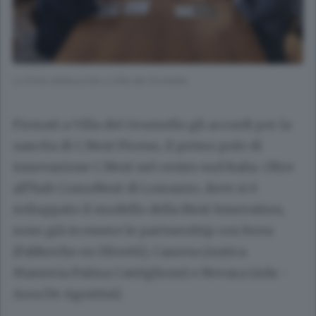
La firma dell’accordo a Villa del Grumello
Firmati a Villa del Grumello gli accordi per la
nascita di C.Next Piceno, il primo polo di
innovazione C.Next nel centro sud Italia. Oltre
all’hub ComoNext di Lomazzo, dove si è
sviluppato il modello della Next Innovation,
sono già in essere le partnership con Ivrea
(Fabbriche ex Olivetti), Caserta (Antica
Masseria Palma Castiglione) e Novara (Ada -
Area De Agostini).