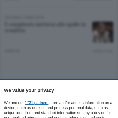
EDITORIALI
/
COMO CITTÀ
È complicato mettersi alle spalle la
sconfitta
4 MESI FA
Lettura 2 min.
Sezioni
We value your privacy
Settimanali
We and our
1731 partners
store and/or access information on a
device, such as cookies and process personal data, such as
unique identifiers and standard information sent by a device for
Territorio
personalised advertising and content, advertising and content