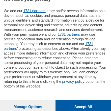
We and our
1731 partners
store and/or access information on a
795.000
€
device, such as cookies and process personal data, such as
unique identifiers and standard information sent by a device for
Como - Como
personalised advertising and content, advertising and content
Quadrilocale
measurement, audience research and services development.
Zona Como Borghi. Nel complesso di
With your permission we and our
1731 partners
may use
nuova costruzione "JIULIUS" in Classe
precise geolocation data and identification through device
Energetica A2 proponiamo ampio
scanning. You may click to consent to our and our
1731
Quadrilocale …
partners
’ processing as described above. Alternatively you may
mq.
145
locali:
4
access more detailed information and change your preferences
before consenting or to refuse consenting. Please note that
some processing of your personal data may not require your
consent, but you have a right to object to such processing. Your
preferences will apply to this website only. You can change
your preferences or withdraw your consent at any time by
returning to this site and clicking the
privacy policy
button at the
bottom of the webpage.
Sezioni
Settimanali
Manage Options
Accept All