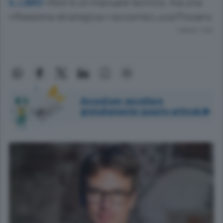
«Non è un manuale tecnico, ma una
IL LIBRO
riflessione strategica» racconta Luca Piovano
Lettura 1 min.
Accedi per ascoltare
gratuitamente questo articolo