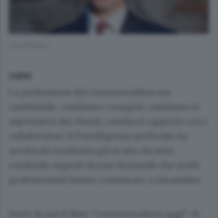
Luca Piovano
COMO
La professione del commercialista sta
cambiando: cambiano i margini, cambiano le
aspettative dei clienti, cambia il rapporto con i
collaboratori. E l’intelligenza artificiale ha
accelerato tendenze già in atto da anni,
rendendo urgenti alcune domande che molti
professionisti hanno continuato a rimandare.
Parte da qui il libro “Commercialista oggi” di