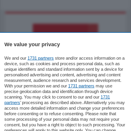
We value your privacy
We and our
1731 partners
store and/or access information on a
770.000
€
device, such as cookies and process personal data, such as
unique identifiers and standard information sent by a device for
Como - Como
personalised advertising and content, advertising and content
Plurilocale
measurement, audience research and services development.
in zona residenziale e tranquilla,
With your permission we and our
1731 partners
may use
proponiamo prestigioso e luminoso
precise geolocation data and identification through device
appartamento all'ultimo piano di uno
scanning. You may click to consent to our and our
1731
stabile signorile …
partners
’ processing as described above. Alternatively you may
mq.
140
locali:
5
access more detailed information and change your preferences
before consenting or to refuse consenting. Please note that
some processing of your personal data may not require your
consent, but you have a right to object to such processing. Your
preferences will apply to this website only. You can change