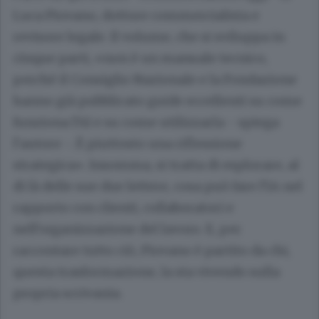
Luca Piovano, dottore commercialista e
revisore legale. Il volume, che si sviluppa in
cinque parti, «non è un manuale tecnico,
perchè il Consiglio Nazionale e la Fondazione
hanno già pubblicato guide eccellenti su come
funziona l’AI e su come utilizzarla - spiega
l’autore -. È piuttosto una riflessione
strategica». Insomma, si tratta di esplorare, al
di là delle sue due lettere, cosa può fare l’IA nel
rapporto con clienti, collaboratori e
nell’organizzazione del lavoro. E, per
raccontare tutto ciò, Piovano è partito da chi,
questa trasformazione, la sta vivendo sulla
propria scrivania.