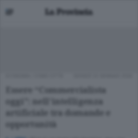
ECONOMIA
/
COMO CITTÀ
GIOVEDÌ 22 GENNAIO 2026
Essere “Commercialista
oggi”: nell’intelligenza
artificiale tra domande e
opportunità