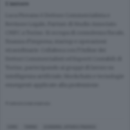
L’autore
Luca Piovano è Dottore Commercialista e
Revisore Legale, Partner di Studio Associato
CMFC a Torino. Si occupa di consulenza fiscale,
finanza d’impresa, startup e operazioni
straordinarie. Collabora con l’Ordine dei
Dottori Commercialisti ed Esperti Contabili di
Torino, partecipando ai gruppi di lavoro su
intelligenza artificiale, blockchain e tecnologie
emergenti applicate alla professione.
© RIPRODUZIONE RISERVATA
COMO
TORINO
ECONOMIA, AFFARI E FINANZA