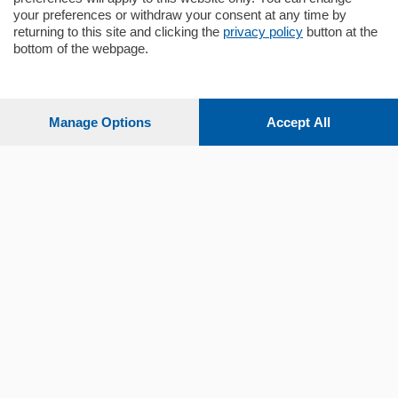
your preferences or withdraw your consent at any time by
returning to this site and clicking the
privacy policy
button at the
bottom of the webpage.
Sezioni
Settimanali
Manage Options
Accept All
Territorio
Sport
Chi Siamo
Servizi