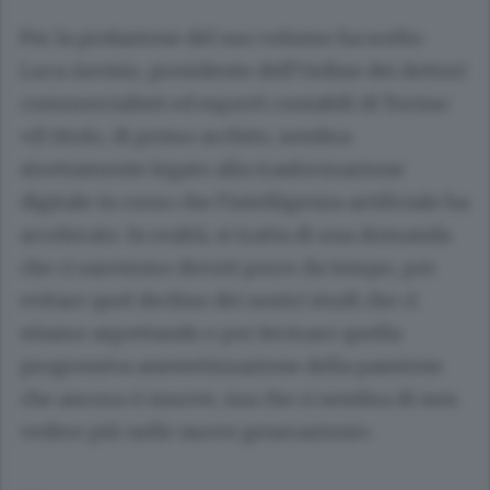
Per la prefazione del suo volume ha scelto
Luca Asvisio, presidente dell’Ordine dei dottori
commercialisti ed esperti contabili di Torino:
«Il titolo, di primo acchito, sembra
strettamente legato alla trasformazione
digitale in corso che l’intelligenza artificiale ha
accelerato. In realtà, si tratta di una domanda
che ci saremmo dovuti porre da tempo, per
evitare quel declino dei nostri studi che ci
stiamo aspettando e per fermare quella
progressiva anestetizzazione della passione
che ancora ci muove, ma che ci sembra di non
vedere più nelle nuove generazioni».