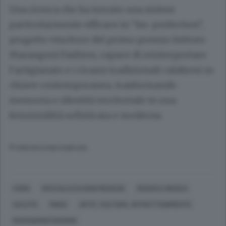
Una ricerca che ha trovato una sintesi
particolarmente efficace in “Im-perfection”,
progetto vincitore del primo premio Istituto
Marangoni Fashion, capace di reinterpretare
l’artigianato e i ricami tradizionali calabresi in
chiave contemporanea, trasformando
memoria e identità territoriale in una
femminilità sofisticata e moderna.
© RIPRODUZIONE RISERVATA
COMO
SPECIALIZZAZIONI MEDICHE
RICERCA MEDICA
SALUTE
MODA
ARTE, CULTURA, INTRATTENIMENTO
MARANGONI FASHION