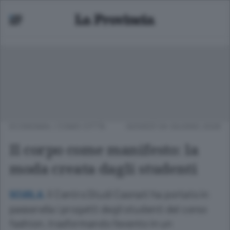
ECONOMIA
/
COMO CITTÀ
GIOVEDÌ 04 GIUGNO 2026
Il corpo come manifesto: la
moda creata dagli studenti
Il Centro Studi Casnati ha portato in
SCUOLA.
passerella i progetti degli studenti del corso
fashion, trasformando l’evento in un