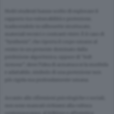
Molti studenti hanno scelto di esplorare il
rapporto tra vulnerabilità e protezione,
traducendolo in silhouette strutturate,
materiali tecnici e contrasti visivi. È il caso di
“Synthesis”, che riporta il corpo umano al
centro in un presente dominato dalla
perfezione algoritmica, oppure di “Soft
Armour”, dove l’idea di armatura si fa morbida
e adattabile, simbolo di una protezione non
più rigida ma profondamente umana.
Accanto alle riflessioni psicologiche e sociali,
non sono mancati richiami alla cultura
contemporanea, al folklore e all’estetica