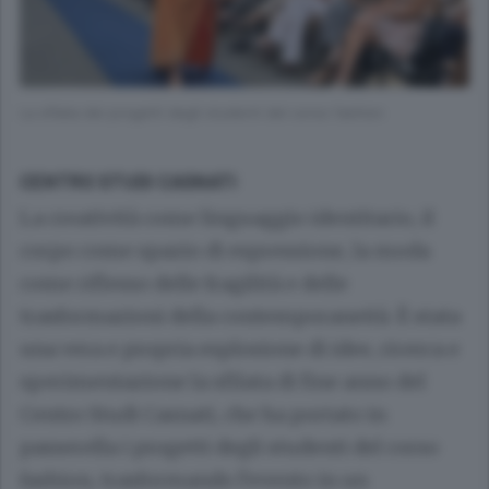
La sfilata dei progetti degli studenti del corso fashion
CENTRO STUDI CASNATI
La creatività come linguaggio identitario, il
corpo come spazio di espressione, la moda
come riflesso delle fragilità e delle
trasformazioni della contemporaneità. È stata
una vera e propria esplosione di idee, ricerca e
sperimentazione la sfilata di fine anno del
Centro Studi Casnati, che ha portato in
passerella i progetti degli studenti del corso
fashion, trasformando l’evento in un