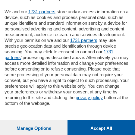
We and our
1731 partners
store and/or access information on a
185.000
€
device, such as cookies and process personal data, such as
unique identifiers and standard information sent by a device for
Cernobbio - Como
personalised advertising and content, advertising and content
Appartamento
measurement, audience research and services development.
Situato nella tranquilla frazione di Piazza
With your permission we and our
1731 partners
may use
Santo Stefano, in un contesto riservato e a
precise geolocation data and identification through device
pochi minuti …
scanning. You may click to consent to our and our
1731
partners
’ processing as described above. Alternatively you may
mq.
80
access more detailed information and change your preferences
before consenting or to refuse consenting. Please note that
some processing of your personal data may not require your
consent, but you have a right to object to such processing. Your
preferences will apply to this website only. You can change
your preferences or withdraw your consent at any time by
returning to this site and clicking the
privacy policy
button at the
Sezioni
bottom of the webpage.
Settimanali
Manage Options
Accept All