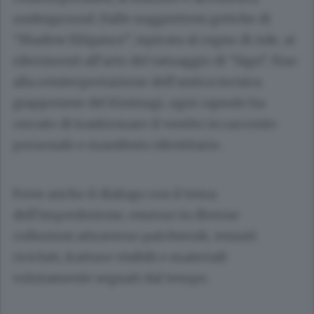
underground. Dalle suggestioni gotiche di
“Shadow Elégance”, ispirata al regno di Ade, ai
riferimenti all’arte del tatuaggio di “Sign”, fino
alla reinterpretazione dell’antica tecnica
giapponese del Kintsugi, ogni capsule ha
cercato di trasformare il vestito in racconto
personale e manifesto identitario.
Forte anche il dialogo con il tema
dell’imperfezione, emerso in diverse
collezioni attraverso patchwork, tessuti
riciclati, fratture visibili e materiali
volutamente segnati dal tempo.