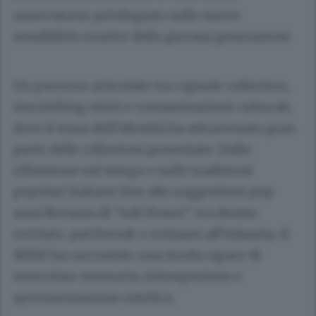
osservatorio privilegiato sulle nuove
sensibilità creative delle giovani generazioni.
Un percorso articolato tra capsule collection,
storytelling visivi e contaminazioni culturali,
dove il tema dell’identità ha attraversato gran
parte delle collezioni presentate. Dalla
riflessione sul tempo e sulle tradizioni
popolari italiane fino alle suggestioni pop
anni Novanta di “Soft Power”, tra denim
riciclato, patchwork e richiami all’infanzia, il
défilé ha raccontato una moda capace di
mescolare memoria, introspezione e
sperimentazione estetica.