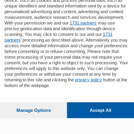
device, such as cookies and process personal data, such as
unique identifiers and standard information sent by a device for
Como - Como
personalised advertising and content, advertising and content
Plurilocale
measurement, audience research and services development.
in zona residenziale e tranquilla,
With your permission we and our
1731 partners
may use
proponiamo prestigioso e luminoso
precise geolocation data and identification through device
appartamento all'ultimo piano di uno
scanning. You may click to consent to our and our
1731
stabile signorile …
partners
’ processing as described above. Alternatively you may
mq.
140
locali:
5
access more detailed information and change your preferences
before consenting or to refuse consenting. Please note that
some processing of your personal data may not require your
consent, but you have a right to object to such processing. Your
preferences will apply to this website only. You can change
your preferences or withdraw your consent at any time by
returning to this site and clicking the
privacy policy
button at the
Sezioni
bottom of the webpage.
Settimanali
Manage Options
Accept All
Territorio