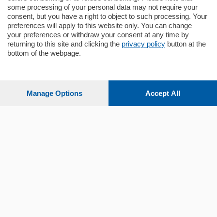
some processing of your personal data may not require your
consent, but you have a right to object to such processing. Your
preferences will apply to this website only. You can change
your preferences or withdraw your consent at any time by
returning to this site and clicking the
privacy policy
button at the
Sezioni
bottom of the webpage.
Settimanali
Manage Options
Accept All
Territorio
Sport
Chi Siamo
Servizi