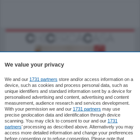
We value your privacy
We and our
1731 partners
store and/or access information on a
185.000
€
device, such as cookies and process personal data, such as
unique identifiers and standard information sent by a device for
Cernobbio - Como
personalised advertising and content, advertising and content
Appartamento
measurement, audience research and services development.
Situato nella tranquilla frazione di Piazza
With your permission we and our
1731 partners
may use
Santo Stefano, in un contesto riservato e a
precise geolocation data and identification through device
pochi minuti …
scanning. You may click to consent to our and our
1731
partners
’ processing as described above. Alternatively you may
mq.
80
access more detailed information and change your preferences
before consenting or to refuse consenting. Please note that