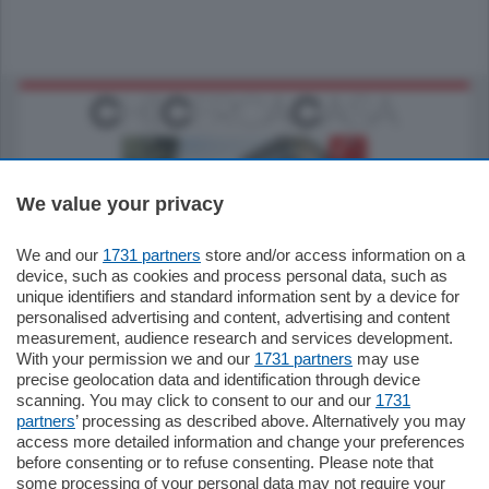
We value your privacy
We and our
1731 partners
store and/or access information on a
795.000
€
device, such as cookies and process personal data, such as
unique identifiers and standard information sent by a device for
Como - Como
personalised advertising and content, advertising and content
Quadrilocale
measurement, audience research and services development.
Zona Como Borghi. Nel complesso di
With your permission we and our
1731 partners
may use
nuova costruzione "JIULIUS" in Classe
precise geolocation data and identification through device
Energetica A2 proponiamo ampio
scanning. You may click to consent to our and our
1731
Quadrilocale …
partners
’ processing as described above. Alternatively you may
mq.
145
locali:
4
access more detailed information and change your preferences
before consenting or to refuse consenting. Please note that
some processing of your personal data may not require your