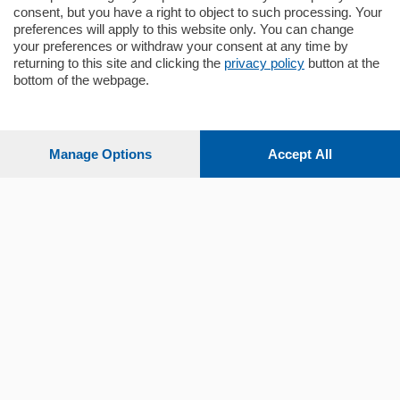
consent, but you have a right to object to such processing. Your
preferences will apply to this website only. You can change
your preferences or withdraw your consent at any time by
returning to this site and clicking the
privacy policy
button at the
Sezioni
bottom of the webpage.
Settimanali
Manage Options
Accept All
Territorio
Sport
Chi Siamo
Servizi