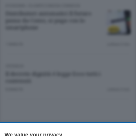
ECONOMIA
/
OLGIATE E BASSA COMASCA
Distributori automatici Il futuro
passa da Como, si paga con lo
smartphone
7 ANNI FA
Lettura 3 min.
CRONACA
Il decreto dignità è legge Ecco tutti i
contenuti
8 ANNI FA
Lettura 3 min.
Sezioni
We value your privacy