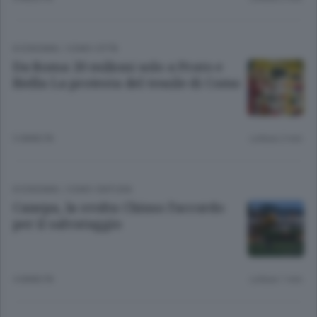
ECONOMIA
/
COMO CITTÀ
Da Roma 20 milioni solo a Prato e
Biella La protesta del tessile di Como
3 ANNI FA
Lettura 2 min.
ECONOMIA
/
COMO CINTURA
Canepa, la svolta Chiuso l’accordo
per il salvataggio
4 ANNI FA
Lettura 1 min.