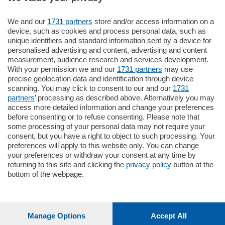
Settimanali
We and our
1731 partners
store and/or access information on a
device, such as cookies and process personal data, such as
unique identifiers and standard information sent by a device for
Territorio
personalised advertising and content, advertising and content
measurement, audience research and services development.
With your permission we and our
1731 partners
may use
Sport
precise geolocation data and identification through device
scanning. You may click to consent to our and our
1731
partners
’ processing as described above. Alternatively you may
Chi Siamo
access more detailed information and change your preferences
before consenting or to refuse consenting. Please note that
some processing of your personal data may not require your
Servizi
consent, but you have a right to object to such processing. Your
preferences will apply to this website only. You can change
your preferences or withdraw your consent at any time by
returning to this site and clicking the
privacy policy
button at the
bottom of the webpage.
© COPYRIGHT 2026 - La Provincia di Como S.r.l. P. IVA
04178040137 via Giovanni de Simoni 6 – 22100 - E' vietata
la riproduzione anche parziale
Manage Options
Accept All
Iscritta al Registro Imprese di Como al n. 425567 Capitale