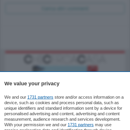
Carica altri commenti
We value your privacy
We and our
1731 partners
store and/or access information on a
770.000
€
device, such as cookies and process personal data, such as
unique identifiers and standard information sent by a device for
Como - Como
personalised advertising and content, advertising and content
Plurilocale
measurement, audience research and services development.
in zona residenziale e tranquilla,
With your permission we and our
1731 partners
may use
proponiamo prestigioso e luminoso