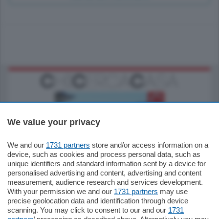
We value your privacy
We and our
1731 partners
store and/or access information on a
770.000
€
device, such as cookies and process personal data, such as
unique identifiers and standard information sent by a device for
Como - Como
personalised advertising and content, advertising and content
Plurilocale
measurement, audience research and services development.
in zona residenziale e tranquilla,
With your permission we and our
1731 partners
may use
proponiamo prestigioso e luminoso
precise geolocation data and identification through device
appartamento all'ultimo piano di uno
scanning. You may click to consent to our and our
1731
stabile signorile …