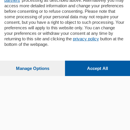
partners
’ processing as described above. Alternatively you may
mq.
140
locali:
5
access more detailed information and change your preferences
before consenting or to refuse consenting. Please note that
some processing of your personal data may not require your
consent, but you have a right to object to such processing. Your
preferences will apply to this website only. You can change
your preferences or withdraw your consent at any time by
returning to this site and clicking the
privacy policy
button at the
bottom of the webpage.
Sezioni
Settimanali
Manage Options
Accept All
Territorio
Sport
Chi Siamo
Servizi