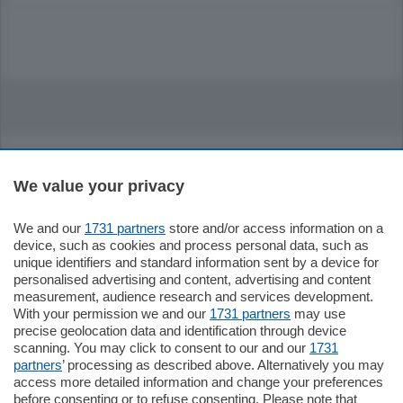
We value your privacy
Sezioni
We and our
1731 partners
store and/or access information on a
device, such as cookies and process personal data, such as
Settimanali
unique identifiers and standard information sent by a device for
personalised advertising and content, advertising and content
measurement, audience research and services development.
Territorio
With your permission we and our
1731 partners
may use
precise geolocation data and identification through device
scanning. You may click to consent to our and our
1731
Sport
partners
’ processing as described above. Alternatively you may
access more detailed information and change your preferences
before consenting or to refuse consenting. Please note that