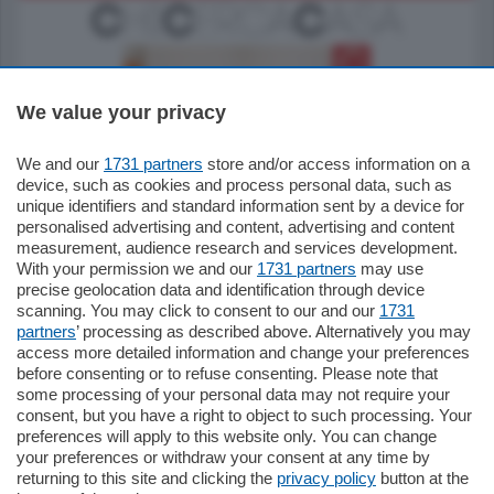
We value your privacy
We and our
1731 partners
store and/or access information on a
185.000
€
device, such as cookies and process personal data, such as
unique identifiers and standard information sent by a device for
Cernobbio - Como
personalised advertising and content, advertising and content
Appartamento
measurement, audience research and services development.
Situato nella tranquilla frazione di Piazza
With your permission we and our
1731 partners
may use
Santo Stefano, in un contesto riservato e a
precise geolocation data and identification through device
pochi minuti …
scanning. You may click to consent to our and our
1731
partners
’ processing as described above. Alternatively you may
mq.
80
access more detailed information and change your preferences
before consenting or to refuse consenting. Please note that
some processing of your personal data may not require your
consent, but you have a right to object to such processing. Your
preferences will apply to this website only. You can change
your preferences or withdraw your consent at any time by
returning to this site and clicking the
privacy policy
button at the