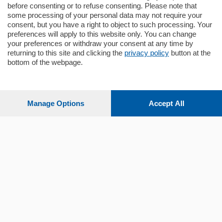
before consenting or to refuse consenting. Please note that
some processing of your personal data may not require your
consent, but you have a right to object to such processing. Your
preferences will apply to this website only. You can change
your preferences or withdraw your consent at any time by
returning to this site and clicking the
privacy policy
button at the
Sezioni
bottom of the webpage.
Settimanali
Manage Options
Accept All
Territorio
Sport
Chi Siamo
Servizi