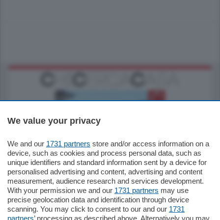
We value your privacy
We and our
1731 partners
store and/or access information on a
770.000
€
device, such as cookies and process personal data, such as
unique identifiers and standard information sent by a device for
Como - Como
personalised advertising and content, advertising and content
Plurilocale
measurement, audience research and services development.
in zona residenziale e tranquilla,
With your permission we and our
1731 partners
may use
proponiamo prestigioso e luminoso
precise geolocation data and identification through device
appartamento all'ultimo piano di uno
scanning. You may click to consent to our and our
1731
stabile signorile …
partners
’ processing as described above. Alternatively you may