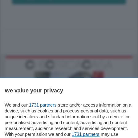
We value your privacy
We and our
1731 partners
store and/or access information on a
795.000
€
device, such as cookies and process personal data, such as
unique identifiers and standard information sent by a device for
Como - Como
personalised advertising and content, advertising and content
Quadrilocale
measurement, audience research and services development.
Zona Como Borghi. Nel complesso di
With your permission we and our
1731 partners
may use
nuova costruzione "JIULIUS" in Classe