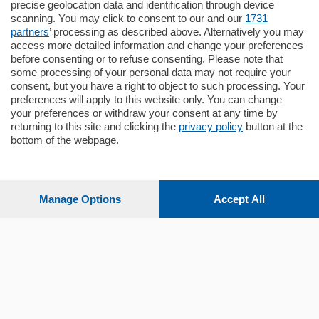
precise geolocation data and identification through device
Energetica A2 proponiamo ampio
scanning. You may click to consent to our and our
1731
Quadrilocale …
partners
’ processing as described above. Alternatively you may
mq.
145
locali:
4
access more detailed information and change your preferences
before consenting or to refuse consenting. Please note that
some processing of your personal data may not require your
consent, but you have a right to object to such processing. Your
preferences will apply to this website only. You can change
your preferences or withdraw your consent at any time by
returning to this site and clicking the
privacy policy
button at the
bottom of the webpage.
Sezioni
Settimanali
Manage Options
Accept All
Territorio
Sport
Chi Siamo