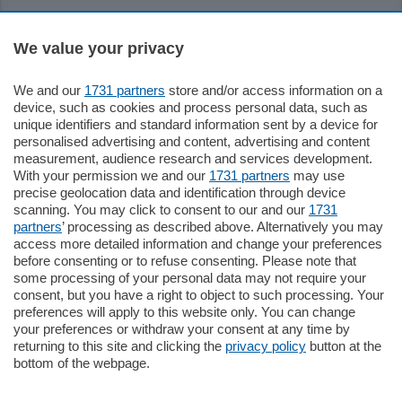
We value your privacy
We and our
1731 partners
store and/or access information on a
770.000
€
device, such as cookies and process personal data, such as
unique identifiers and standard information sent by a device for
Como - Como
personalised advertising and content, advertising and content
Plurilocale
measurement, audience research and services development.
in zona residenziale e tranquilla,
With your permission we and our
1731 partners
may use
proponiamo prestigioso e luminoso
precise geolocation data and identification through device
appartamento all'ultimo piano di uno
scanning. You may click to consent to our and our
1731
stabile signorile …
partners
’ processing as described above. Alternatively you may
mq.
140
locali:
5
access more detailed information and change your preferences
before consenting or to refuse consenting. Please note that
some processing of your personal data may not require your
consent, but you have a right to object to such processing. Your
preferences will apply to this website only. You can change
your preferences or withdraw your consent at any time by
returning to this site and clicking the
privacy policy
button at the
Sezioni
bottom of the webpage.